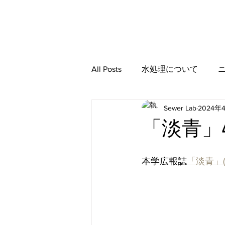
All Posts
水処理について
Sewer Lab
2024年
「淡青」
本学広報誌
「淡青」(vo