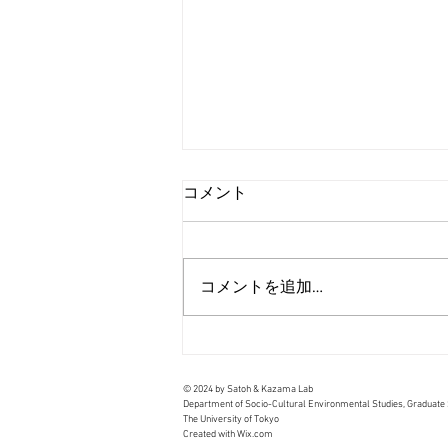
コメント
コメントを追加…
BIWWEC 2026 (Borneo International
Water and Wastewater Exhibition &
Convention)参加報告
© 2024
by Satoh & Kazama Lab
Department of Socio-Cultural Environmental Studies, Graduate 
The University of Tokyo
Created with
Wix.com