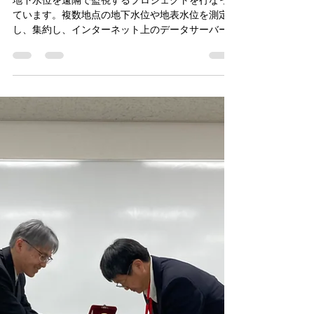
Sewer Lab
2024年10月22日
読了時間: 1分
20241022 こんぶくろ池
地下水位を遠隔で監視するプロジェクトを行なっ
ています。複数地点の地下水位や地表水位を測定
し、集約し、インターネット上のデータサーバー
サービスにアップします。センサーや通信機器の
電源は、できる限りソーラーでやっています。 近
い将来下水で同じようなモニタリングをしたいと
考えてお...