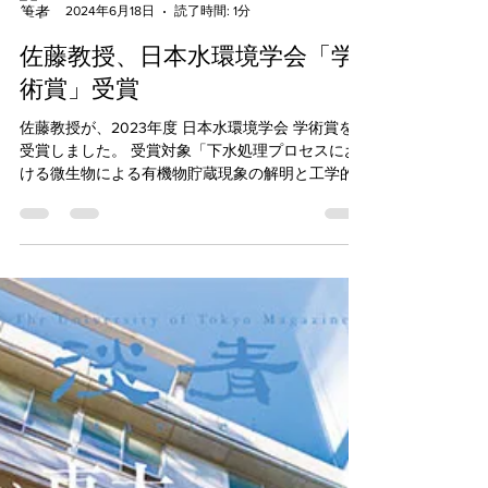
Sewer Lab
2024年6月18日
読了時間: 1分
佐藤教授、日本水環境学会「学
術賞」受賞
佐藤教授が、2023年度 日本水環境学会 学術賞を
受賞しました。 受賞対象「下水処理プロセスにお
ける微生物による有機物貯蔵現象の解明と工学的
応用に関する研究」 学術賞は日本水環境学会の会
員で、水環境に関する一連の論文、著作等、学術