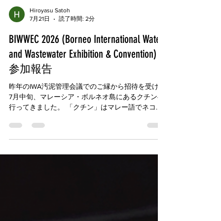
Hiroyasu Satoh
7月21日
読了時間: 2分
BIWWEC 2026 (Borneo International Water
and Wastewater Exhibition & Convention)
参加報告
昨年のIWA汚泥管理会議でのご縁から招待を受け、
7月中旬、マレーシア・ボルネオ島にあるクチンへ
行ってきました。 「クチン」はマレー語でネコを
意味するサラワク州の州都で、人口70万人ほどの
都市です。今回参加したのは、ここで開催された
国際会議「Borneo International Water and
Wastewater Exhibition & Convention（BIWWEC）」
です。 熱気に満ちた国際会議「BIWWEC」 東南ア
ジアやヨーロッパから約1,500名が参加。オランダ
やフィンランドの大使、サラワク州首相も登壇す
るなど、外交的な色彩も強い華やかな会議でし
た。 会議の主な特徴 参加しやすい雰囲気： フラン
クなパネルディスカッションや、休憩時に流れる