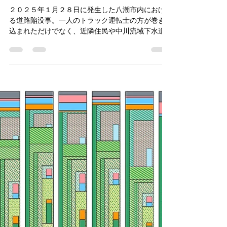
八潮市内で発生した陥没事故に
関連する事項の解説です
(20250202, 0204追記)
２０２５年１月２８日に発生した八潮市内におけ
る道路陥没事。一人のトラック運転士の方が巻き
込まれただけでなく、近隣住民や中川流域下水道
流域の非常に多くの方々に生活上の不便を引き起
こしている、重大事故です。被害にあった運転手
の方には本当に気の毒に思います。...