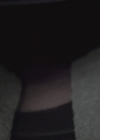
地元のポップミュージック 実践的なテーマ：
IoT/AIを活用した省力化、不明水対策、農村部の衛
生対策など 未来志向の議論： 資源の制約がある中
で、情報技術や地域住民の協力をどう活かすか 大
都市の枠組みから一度離れ、地方都市やその周辺
地域の課題解決を考えるうえで、非常に適した場
所だと実感し