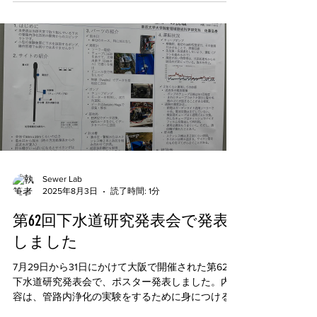
ホールから二つ目のマンホールまで、30メートル
を貫通させなければなりません。その様子を研究
科の広報室が記事にしてくれました。 こちらの
SNSをご覧ください。 【Instagram】
https://www.instagram.com/p/DZxAd8okcVA/?
img_index=1 【Facebook】
https://www.facebook.com/UTokyo.gsfs/posts/pfbid
022nSjhdkpf4o54BG4i5YivZMjVPgj79bTfqLHekdvA
R4FgyLVDsGFAfLCNZKpRZdnl 実際のところは、あ
と一工夫かな...でも、一応成功です。 （2026.7.2
佐藤弘泰） 浄化担体はこんな感じで設置できたら
いいと考えています。（研究室で撮影した模型を
Geminiで加工）
Sewer Lab
2025年8月3日
読了時間: 1分
第62回下水道研究発表会で発表
しました
7月29日から31日にかけて大阪で開催された第62回
下水道研究発表会で、ポスター発表しました。内