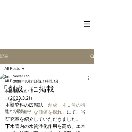
記事
All Posts
Sewer Lab
All Posts
2023年3月21日
読了時間: 1分
「創成」に掲載
水処理について
（2023.3.21）
ニュース
本研究科の広報誌
「創成」４１号の特
日々の活動
集「水の新たな価値を探れ」
にて、当
研究室を紹介していただきました。
下水管内の水質浄化作用を高め、エネ