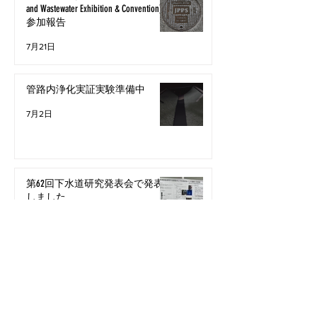
and Wastewater Exhibition & Convention)
参加報告
7月21日
管路内浄化実証実験準備中
7月2日
第62回下水道研究発表会で発表
しました
2025年8月3日
All Posts
（24）
24件の記事
水処理について
（0）
0件の記事
ニュース
（5）
5件の記事
日々の活動
（0）
0件の記事